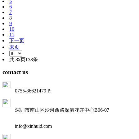
5
6
7
8
9
10
11
下一页
末页
共
35
页
173
条
contact us
0755-86621479 P:
深圳市南山区沙河西路深港花卉中心B06-07
info@xinhuid.com