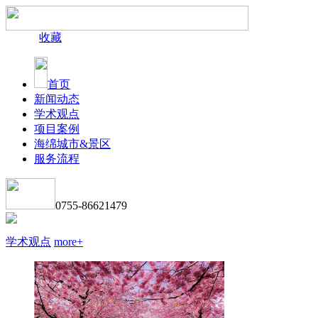
收藏
首页
新闻动态
学术观点
项目案例
海绵城市&景区
服务流程
0755-86621479
学术观点
more+