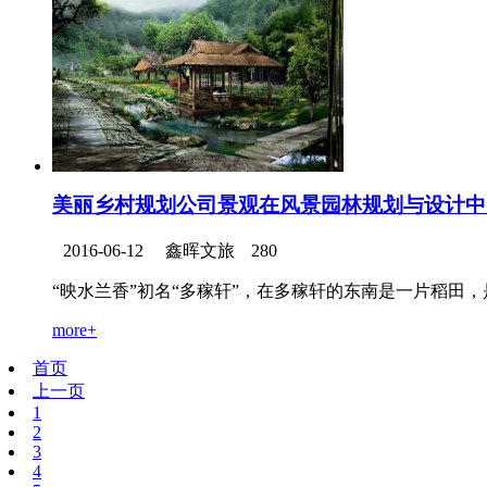
美丽乡村规划公司景观在风景园林规划与设计中
2016-06-12
鑫晖文旅
280
“映水兰香”初名“多稼轩”，在多稼轩的东南是一片稻田，
more+
首页
上一页
1
2
3
4