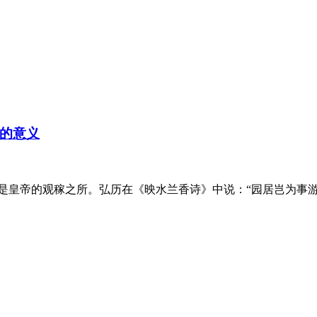
的意义
是皇帝的观稼之所。弘历在《映水兰香诗》中说：“园居岂为事游观?