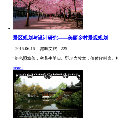
景区规划与设计研究——美丽乡村景观规划
2016-06-16
鑫晖文旅
225
“斜光照墟落，穷巷牛羊归。野老念牧童，倚仗候荆扉。雉
more+