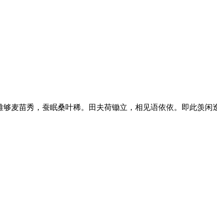
够麦苗秀，蚕眠桑叶稀。田夫荷锄立，相见语依依。即此羡闲逸，怅然