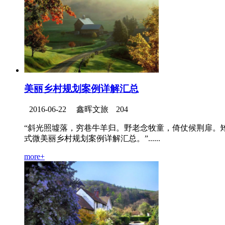
美丽乡村规划案例详解汇总
2016-06-22
鑫晖文旅
204
“斜光照墟落，穷巷牛羊归。野老念牧童，倚仗候荆扉。
式微美丽乡村规划案例详解汇总。”......
more+