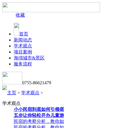
收藏
首页
新闻动态
学术观点
项目案例
海绵城市&景区
服务流程
0755-86621479
主页
>
学术观点
>
学术观点
小小民宿到底如何引领偌
五步让你轻松开办儿童游
民宿的考察分析，教你如
民宿的考察分析，教你如