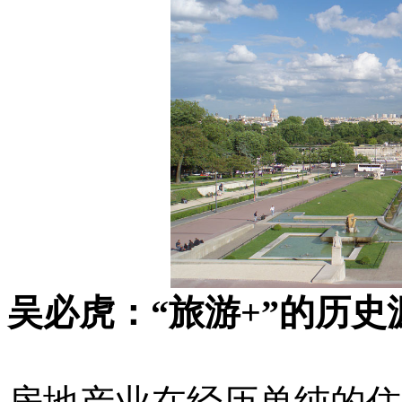
吴必虎：“旅游+”的历