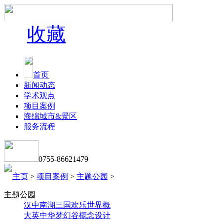
收藏
首页
新闻动态
学术观点
项目案例
海绵城市&景区
服务流程
0755-86621479
主页
>
项目案例
>
主题公园
>
主题公园
汉中南湖三国欢乐世界概
大英中华梦幻谷概念设计