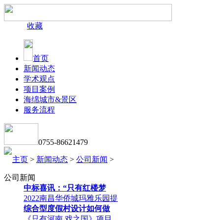
收藏
首页
新闻动态
学术观点
项目案例
海绵城市&景区
服务流程
0755-86621479
主页
>
新闻动态
>
公司新闻
>
公司新闻
中标喜讯：“只有红楼梦
2022南昌华侨城玛雅乐园提
综合型度假村设计如何做
《只有河南.戏之国》项目