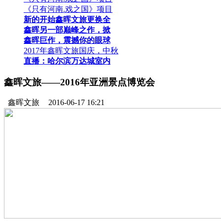
《只有河南.戏之国》项目
新的开始鑫晖文旅更换全
鑫晖另一部巅峰之作，掀
鑫晖巨作，震撼你的眼球
2017年鑫晖文旅国庆，中秋
直播：哈尔滨万达城室内
鑫晖文旅——2016年亚洲景点博览会
鑫晖文旅
2016-06-17 16:21