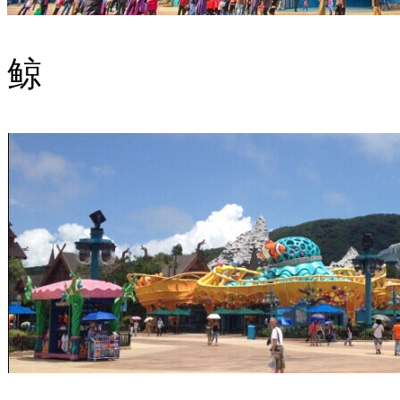
鲸
激流勇进