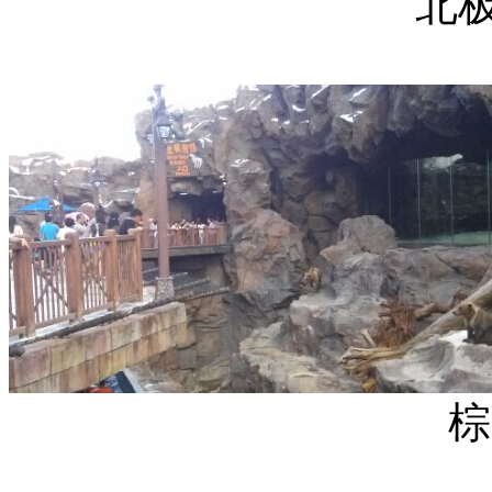
北极熊馆的
棕